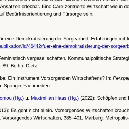
sätzen erlebbar. Eine Care-zentrierte Wirtschaft wie in de
f Bedürfnisorientierung und Fürsorge sein.
ür eine Demokratisierung der Sorgearbeit. Erfahrungen mit 
publikation/id/46442/fuer-eine-demokratisierung-der-sorgearb
Feministisch vergesellschaften. Kommunalpolitische Strategi
89. Berlin: Dietz.
e. Ein Instrument Vorsorgenden Wirtschaftens? In:
Perspek
n: Springer Fachmedien.
somou (Hg.)
u.
Maximilian Haas (Hg.)
(2022): Schöpfen und E
013): Es geht nicht allein. Vorsorgendes Wirtschaften brauc
k Vorsorgendes Wirtschaften, 385–401. Marburg: Metropolis-