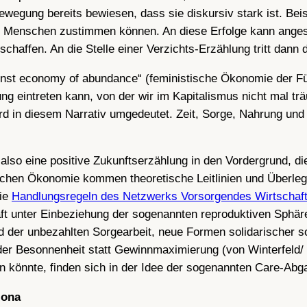
Bewegung bereits bewiesen, dass sie diskursiv stark ist. Be
e Menschen zustimmen können. An diese Erfolge kann ange
chaffen. An die Stelle einer Verzichts-Erzählung tritt dann 
nst economy of abundance“ (feministische Ökonomie der Fül
ung eintreten kann, von der wir im Kapitalismus nicht mal tr
rd in diesem Narrativ umgedeutet. Zeit, Sorge, Nahrung und 
 also eine positive Zukunftserzählung in den Vordergrund, d
schen Ökonomie kommen theoretische Leitlinien und Überleg
die
Handlungsregeln des Netzwerks Vorsorgendes Wirtschaf
t unter Einbeziehung der sogenannten reproduktiven Sphäre
 der unbezahlten Sorgearbeit, neue Formen solidarischer s
der Besonnenheit statt Gewinnmaximierung (von Winterfeld/
 könnte, finden sich in der Idee der sogenannten Care-Ab
lona