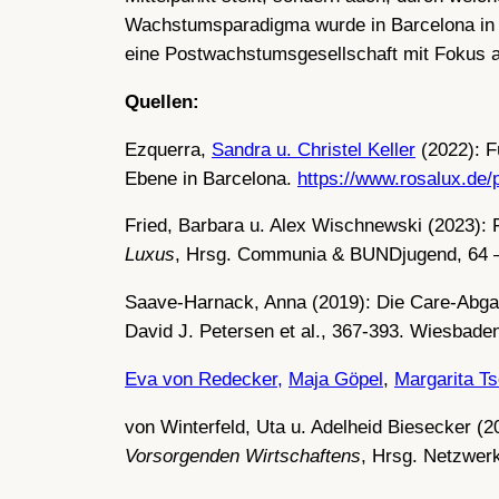
Wachstumsparadigma wurde in Barcelona in An
eine Postwachstumsgesellschaft mit Fokus au
Quellen:
Ezquerra,
Sandra u.
Christel Keller
(2022): F
Ebene in Barcelona.
https://www.rosalux.de/
Fried, Barbara u. Alex Wischnewski (2023): 
Luxus
, Hrsg. Communia & BUNDjugend, 64 – 
Saave-Harnack, Anna (2019): Die Care-Abgab
David J. Petersen et al., 367-393. Wiesbade
Eva von Redecker,
Maja Göpel
,
Margarita T
von Winterfeld, Uta u. Adelheid Biesecker (2
Vorsorgenden Wirtschaftens
, Hrsg. Netzwer