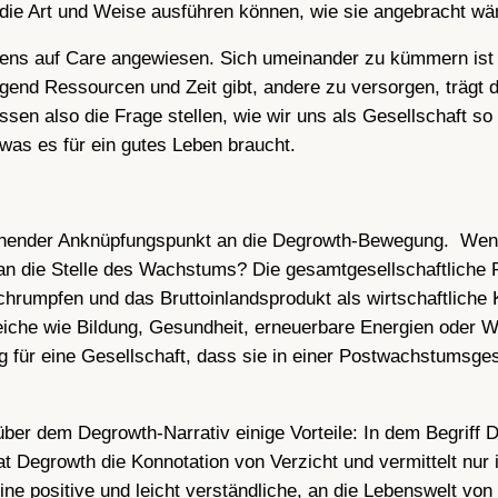
 die Art und Weise ausführen können, wie sie angebracht wä
bens auf Care angewiesen. Sich umeinander zu kümmern ist
ügend Ressourcen und Zeit gibt, andere zu versorgen, träg
sen also die Frage stellen, wie wir uns als Gesellschaft so
, was es für ein gutes Leben braucht.
echender Anknüpfungspunkt an die Degrowth-Bewegung. Wenn
 an die Stelle des Wachstums? Die gesamtgesellschaftliche 
hrumpfen und das Bruttoinlandsprodukt als wirtschaftliche
iche wie Bildung, Gesundheit, erneuerbare Energien oder Wä
 für eine Gesellschaft, dass sie in einer Postwachstumsges
ber dem Degrowth-Narrativ einige Vorteile: In dem Begriff
egrowth die Konnotation von Verzicht und vermittelt nur ind
ne positive und leicht verständliche, an die Lebenswelt v