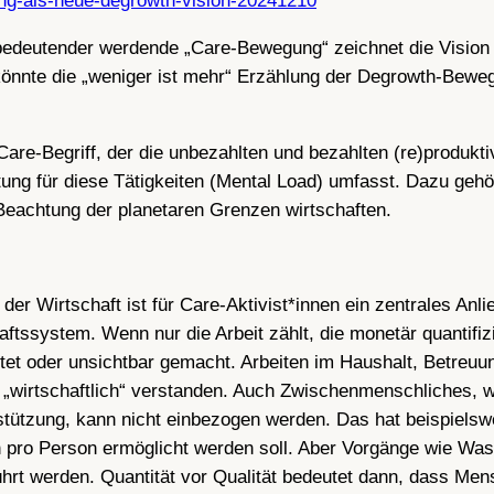
ng-als-neue-degrowth-vision-20241210
bedeutender werdende „Care-Bewegung“ zeichnet die Vision e
 könnte die „weniger ist mehr“ Erzählung der Degrowth-Bew
 Care-Begriff, der die unbezahlten und bezahlten (re)produ
ung für diese Tätigkeiten (Mental Load) umfasst. Dazu gehö
 Beachtung der planetaren Grenzen wirtschaften.
 Wirtschaft ist für Care-Aktivist*innen ein zentrales Anli
ftssystem. Wenn nur die Arbeit zählt, die monetär quantifizi
rtet oder unsichtbar gemacht. Arbeiten im Haushalt, Betreuu
 „wirtschaftlich“ verstanden. Auch Zwischenmenschliches, 
tützung, kann nicht einbezogen werden. Das hat beispielswei
en pro Person ermöglicht werden soll. Aber Vorgänge wie Wa
ührt werden. Quantität vor Qualität bedeutet dann, dass Men