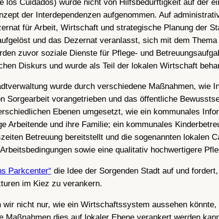
los Cuidados) wurde nicht von Hilfsbedürftigkeit auf der e
zept der Interdependenzen aufgenommen. Auf administrative
ernat für Arbeit, Wirtschaft und strategische Planung der S
t aufgelöst und das Dezernat veranlasst, sich mit dem Them
den zuvor soziale Dienste für Pflege- und Betreuungsaufgab
hen Diskurs und wurde als Teil der lokalen Wirtschaft behan
Stadtverwaltung wurde durch verschiedene Maßnahmen, wie 
n Sorgearbeit vorangetrieben und das öffentliche Bewussts
rschiedlichen Ebenen umgesetzt, wie ein kommunales Infor
ege Arbeitende und ihre Familie; ein kommunales Kinderbet
zeiten Betreuung bereitstellt und die sogenannten lokalen C
Arbeitsbedingungen sowie eine qualitativ hochwertigere Pfl
s Parkcenter“
die Idee der Sorgenden Stadt auf und fordert
uren im Kiez zu verankern.
wir nicht nur, wie ein Wirtschaftssystem aussehen könnte, d
lche Maßnahmen dies auf lokaler Ebene verankert werden kan