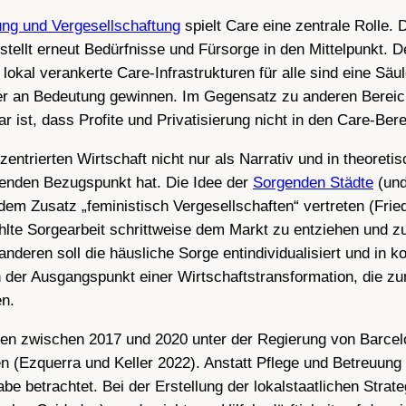
ng und Vergesellschaftung
spielt Care eine zentrale Rolle.
stellt erneut Bedürfnisse und Fürsorge in den Mittelpunkt. D
okal verankerte Care-Infrastrukturen für alle sind eine Säul
ter an Bedeutung gewinnen. Im Gegensatz zu anderen Bereic
r ist, dass Profite und Privatisierung nicht in den Care-Ber
-zentrierten Wirtschaft nicht nur als Narrativ und in theoret
renden Bezugspunkt hat. Die Idee der
Sorgenden Städte
(und
dem Zusatz „feministisch Vergesellschaften“ vertreten (Fri
hlte Sorgearbeit schrittweise dem Markt zu entziehen und z
deren soll die häusliche Sorge entindividualisiert und in 
 der Ausgangspunkt einer Wirtschaftstransformation, die zum
en.
elen zwischen 2017 und 2020 unter der Regierung von Barc
 (Ezquerra und Keller 2022). Anstatt Pflege und Betreuung a
gabe betrachtet. Bei der Erstellung der lokalstaatlichen Stra