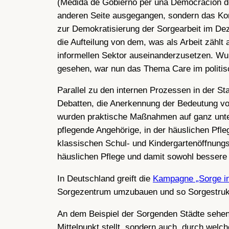
(Medida de Gobierno per una Democración de 
anderen Seite ausgegangen, sondern das Kon
zur Demokratisierung der Sorgearbeit im Dez
die Aufteilung von dem, was als Arbeit zähl
informellen Sektor auseinanderzusetzen. Wur
gesehen, war nun das Thema Care im politisc
Parallel zu den internen Prozessen in der 
Debatten, die Anerkennung der Bedeutung vo
wurden praktische Maßnahmen auf ganz unte
pflegende Angehörige, in der häuslichen Pfl
klassischen Schul- und Kindergartenöffnungs
häuslichen Pflege und damit sowohl bessere 
In Deutschland greift die
Kampagne „Sorge in
Sorgezentrum umzubauen und so Sorgestrukt
An dem Beispiel der Sorgenden Städte sehen 
Mittelpunkt stellt, sondern auch, durch we